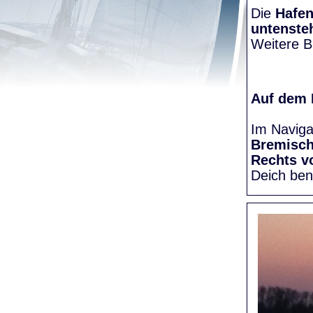
Die
Hafen
untenste
Weitere Bi
Auf dem
Im Naviga
Bremisc
Rechts v
Deich be