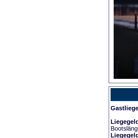
Gastlieg
Liegegel
Bootslän
Liegegel