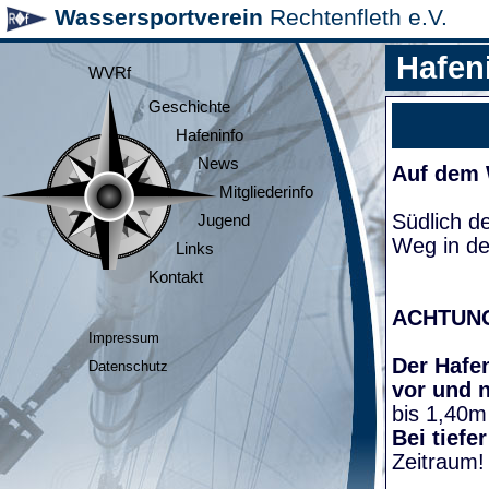
Wassersportverein
Rechtenfleth e.V.
Hafen
WVRf
Geschichte
Hafeninfo
News
Auf dem
Mitgliederinfo
Südlich d
Jugend
Weg in de
Links
Kontakt
ACHTUN
Impressum
Der Hafen
Datenschutz
vor und 
bis 1,40m
Bei tiefe
Zeitraum