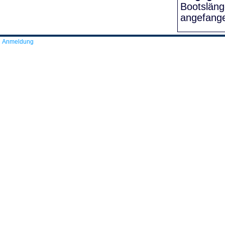
Bootslän
angefang
Anmeldung