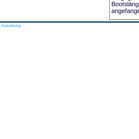
Bootslän
angefang
Anmeldung