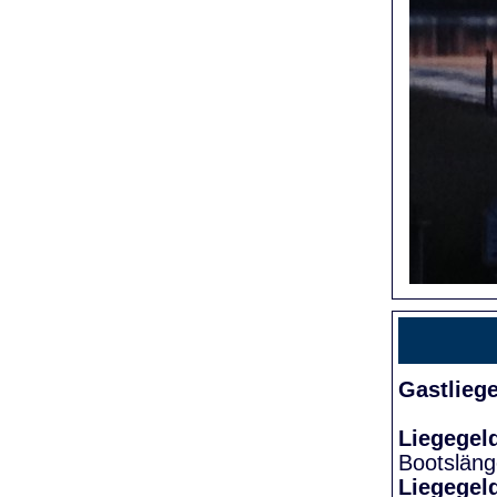
Gastlieg
Liegegel
Bootslän
Liegegel