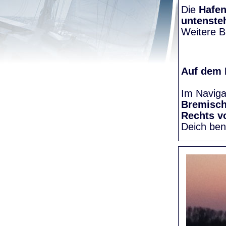
Die
Hafen
untenste
Weitere Bi
Auf dem
Im Naviga
Bremisc
Rechts v
Deich be