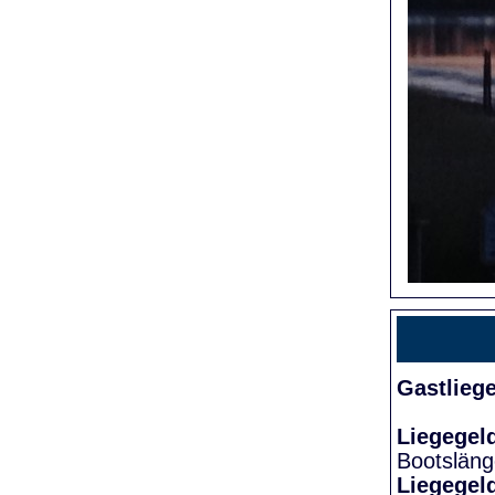
Gastlieg
Liegegel
Bootslän
Liegegel