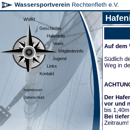
Wassersportverein
Rechtenfleth e.V.
Hafen
WVRf
Geschichte
Hafeninfo
News
Auf dem
Mitgliederinfo
Südlich d
Jugend
Weg in de
Links
Kontakt
ACHTUN
Impressum
Der Hafen
Datenschutz
vor und 
bis 1,40m
Bei tiefe
Zeitraum