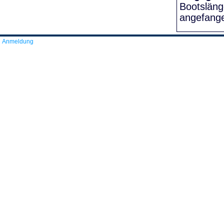
Bootslän
angefang
Anmeldung