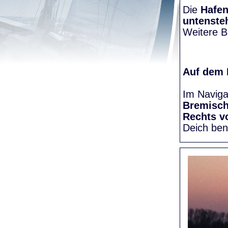
Die
Hafen
untenste
Weitere Bi
Auf dem
Im Naviga
Bremisc
Rechts v
Deich be