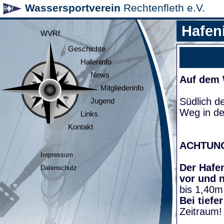
Wassersportverein
Rechtenfleth e.V.
Hafen
WVRf
Geschichte
Hafeninfo
News
Auf dem
Mitgliederinfo
Südlich d
Jugend
Weg in de
Links
Kontakt
ACHTUN
Impressum
Der Hafen
Datenschutz
vor und 
bis 1,40m
Bei tiefe
Zeitraum