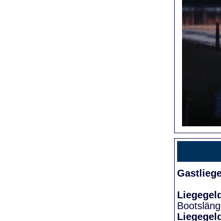
Gastlieg
Liegegel
Bootslän
Liegegel