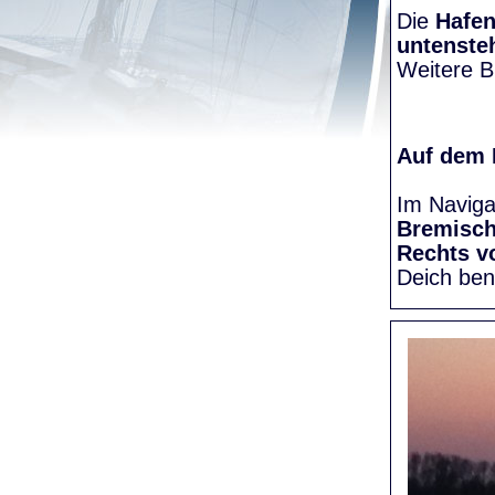
Die
Hafen
untenste
Weitere Bi
Auf dem
Im Naviga
Bremisc
Rechts v
Deich be