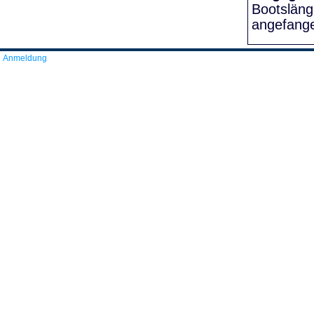
Bootslän
angefang
Anmeldung