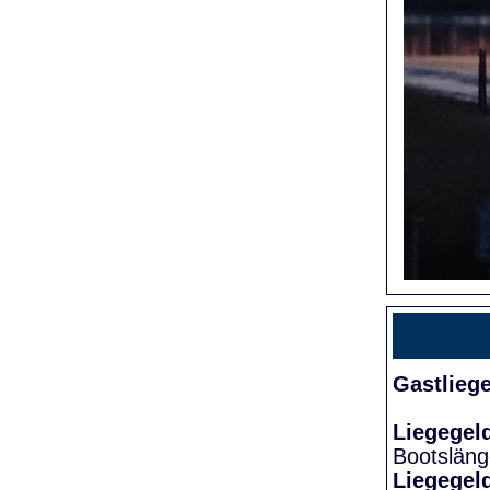
Gastlieg
Liegegel
Bootslän
Liegegel