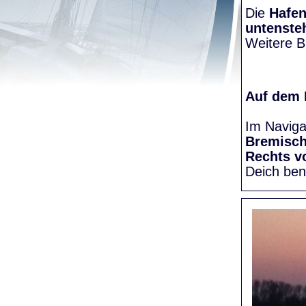
Die
Hafen
untenste
Weitere Bi
Auf dem
Im Naviga
Bremisc
Rechts v
Deich be