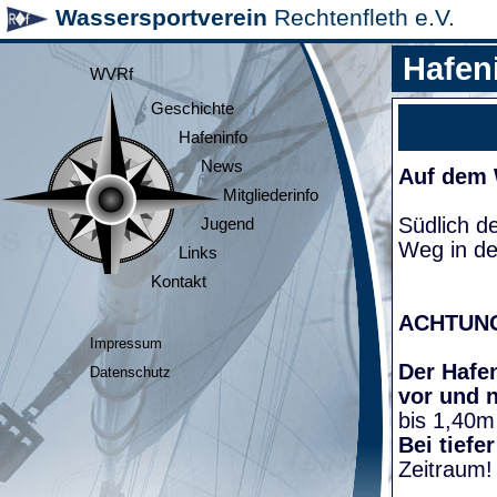
Wassersportverein
Rechtenfleth e.V.
Hafen
WVRf
Geschichte
Hafeninfo
News
Auf dem
Mitgliederinfo
Südlich d
Jugend
Weg in de
Links
Kontakt
ACHTUN
Impressum
Der Hafen
Datenschutz
vor und 
bis 1,40m
Bei tiefe
Zeitraum