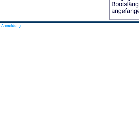
Bootslän
angefang
Anmeldung