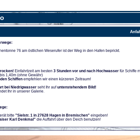
fo
Anfa
rwege:
nentonne 76 am östlichen Weserufer ist der Weg in den Hafen beprickt.
trocken!
Einfahrtzeit am besten
3 Stunden vor und nach Hochwasser
für Schiffe m
 bis 1,40m (ohne Gewähr)
nden Schiffen
empfehlen wir einen kürzeren Zeitraum!
rt bei Niedrigwasser
seht Ihr auf
untenstehendem Bild!
ndet Ihr in unserer Galerie.
ege:
rät bitte
"Sielstr. 1 in 27628 Hagen in Bremischen"
eingeben!
aiser Karl Denkmal"
die Auffahrt über den Deich benutzen!