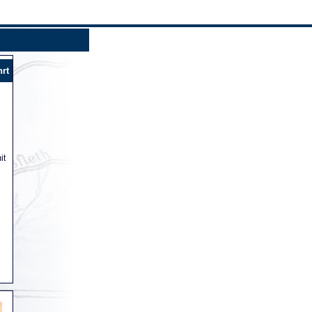
hrt
it