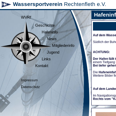
Wassersportverein
Rechtenfleth e.V.
Hafenin
WVRf
Geschichte
Hafeninfo
Auf dem Wasse
News
Südlich der Buh
Mitgliederinfo
Jugend
ACHTUNG:
Links
Der Hafen fällt 
einem Tiefgang
Kontakt
Bei tiefer gehe
Die
Hafeneinfah
Weitere Bilder fi
Impressum
Datenschutz
Auf dem Landw
Im Navigationsge
Rechts vom "K