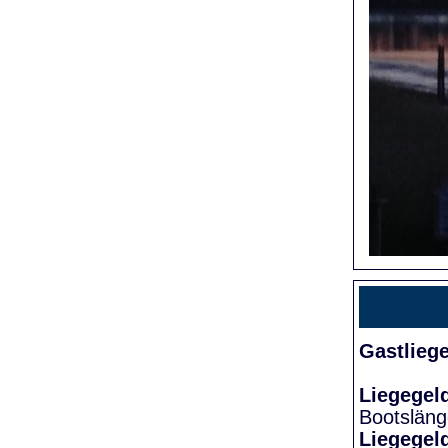
Gastlieg
Liegegel
Bootslän
Liegegel