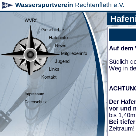
Wassersportverein
Rechtenfleth e.V.
Hafen
WVRf
Geschichte
Hafeninfo
News
Auf dem
Mitgliederinfo
Südlich d
Jugend
Weg in de
Links
Kontakt
ACHTUN
Impressum
Der Hafen
Datenschutz
vor und 
bis 1,40m
Bei tiefe
Zeitraum