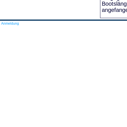
Bootslän
angefang
Anmeldung