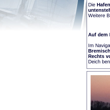
Die
Hafen
untenste
Weitere Bi
Auf dem
Im Naviga
Bremisc
Rechts v
Deich be