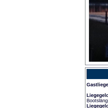
Gastlieg
Liegegel
Bootslän
Liegegel