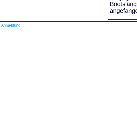
Bootslän
angefang
Anmeldung