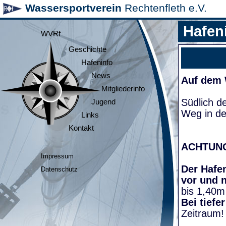
Wassersportverein
Rechtenfleth e.V.
Hafen
WVRf
Geschichte
Hafeninfo
News
Auf dem
Mitgliederinfo
Südlich d
Jugend
Weg in de
Links
Kontakt
ACHTUN
Impressum
Der Hafen
Datenschutz
vor und 
bis 1,40m
Bei tiefe
Zeitraum