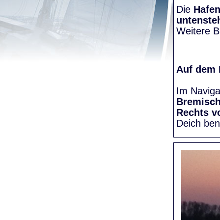
Die
Hafen
untenste
Weitere Bi
Auf dem
Im Naviga
Bremisc
Rechts v
Deich be