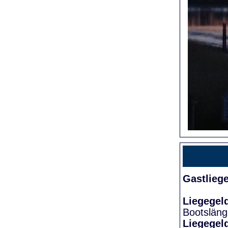
Gastlieg
Liegegel
Bootslän
Liegegel