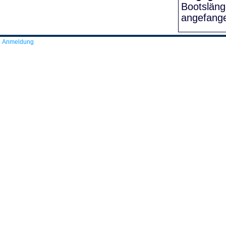
Bootslän
angefang
Anmeldung