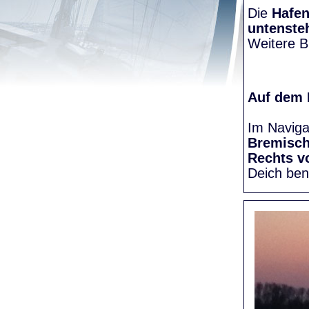
Die
Hafen
untenste
Weitere Bi
Auf dem
Im Naviga
Bremisc
Rechts v
Deich be