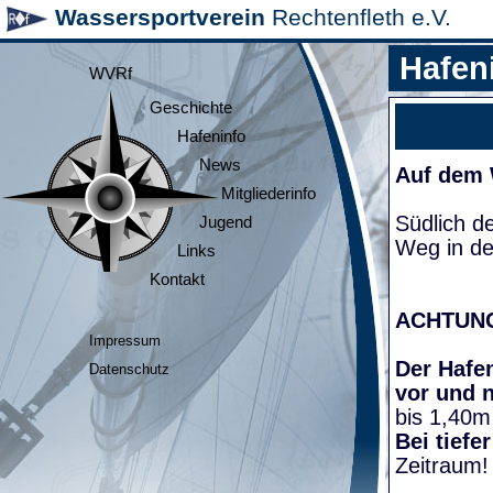
Wassersportverein
Rechtenfleth e.V.
Hafen
WVRf
Geschichte
Hafeninfo
News
Auf dem
Mitgliederinfo
Südlich d
Jugend
Weg in de
Links
Kontakt
ACHTUN
Impressum
Der Hafen
Datenschutz
vor und 
bis 1,40m
Bei tiefe
Zeitraum