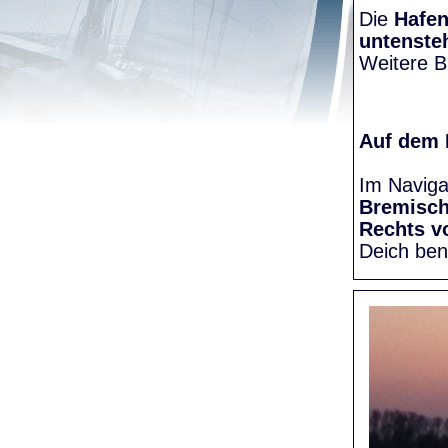
Die
Hafen
untenste
Weitere Bi
Auf dem
Im Naviga
Bremisc
Rechts v
Deich be