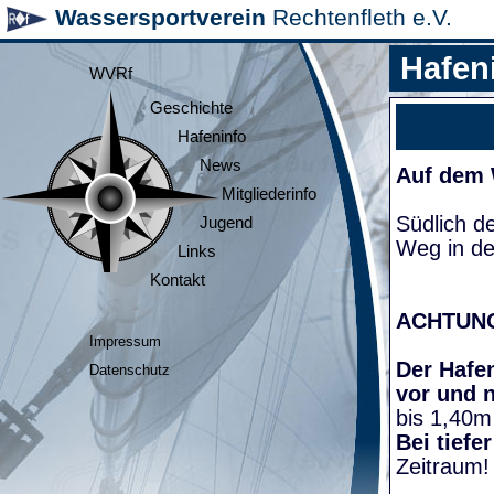
Wassersportverein
Rechtenfleth e.V.
Hafen
WVRf
Geschichte
Hafeninfo
News
Auf dem
Mitgliederinfo
Südlich d
Jugend
Weg in de
Links
Kontakt
ACHTUN
Impressum
Der Hafen
Datenschutz
vor und 
bis 1,40m
Bei tiefe
Zeitraum