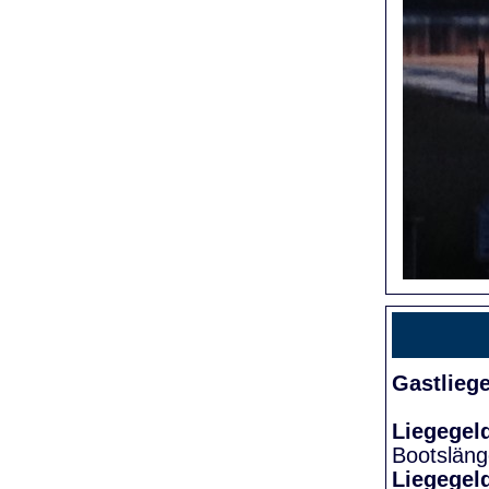
Gastlieg
Liegegel
Bootslän
Liegegel