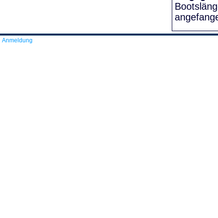
Bootslän
angefang
Anmeldung