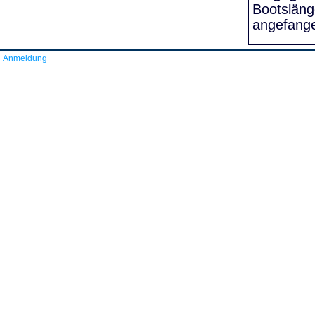
Bootslän
angefang
Anmeldung