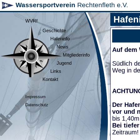
Wassersportverein
Rechtenfleth e.V.
Hafen
WVRf
Geschichte
Hafeninfo
News
Auf dem
Mitgliederinfo
Südlich d
Jugend
Weg in de
Links
Kontakt
ACHTUN
Impressum
Der Hafen
Datenschutz
vor und 
bis 1,40m
Bei tiefe
Zeitraum