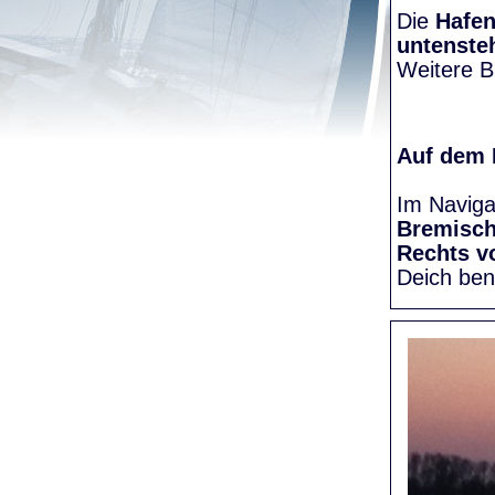
Die
Hafen
untenste
Weitere Bi
Auf dem
Im Naviga
Bremisc
Rechts v
Deich be