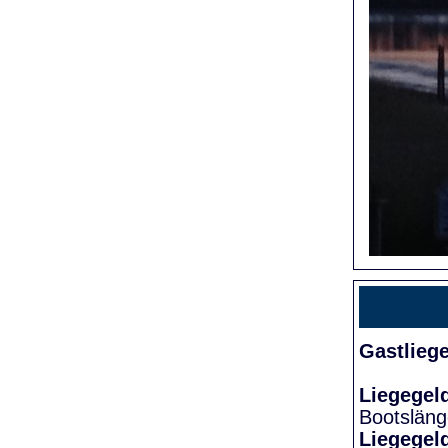
Gastlieg
Liegegel
Bootslän
Liegegel