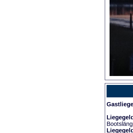
Gastlieg
Liegegel
Bootslän
Liegegel