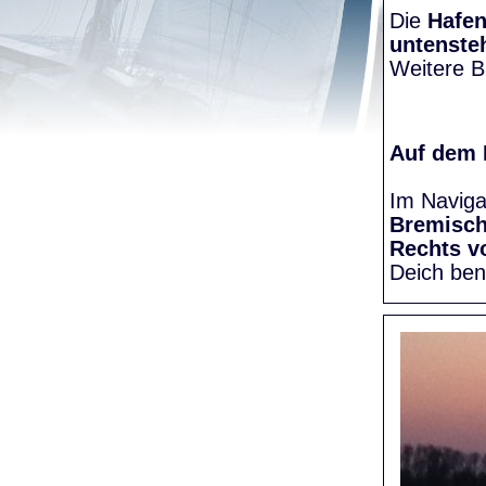
Die
Hafen
untenste
Weitere Bi
Auf dem
Im Naviga
Bremisc
Rechts v
Deich be