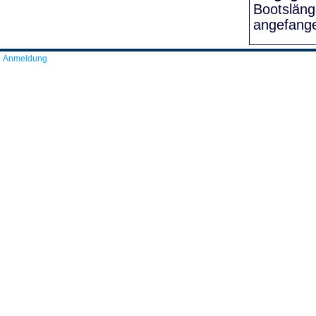
Bootslän
angefang
Anmeldung