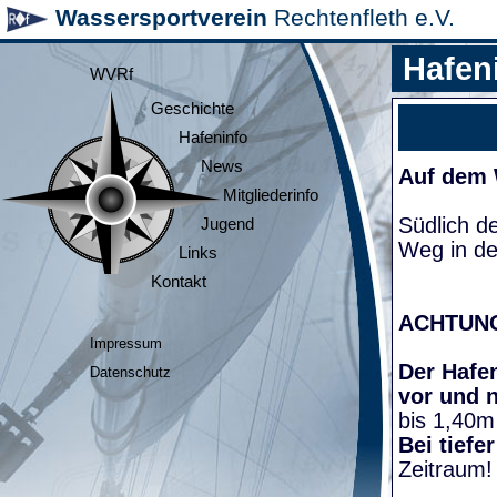
Wassersportverein
Rechtenfleth e.V.
Hafen
WVRf
Geschichte
Hafeninfo
News
Auf dem
Mitgliederinfo
Südlich d
Jugend
Weg in de
Links
Kontakt
ACHTUN
Impressum
Der Hafen
Datenschutz
vor und 
bis 1,40m
Bei tiefe
Zeitraum