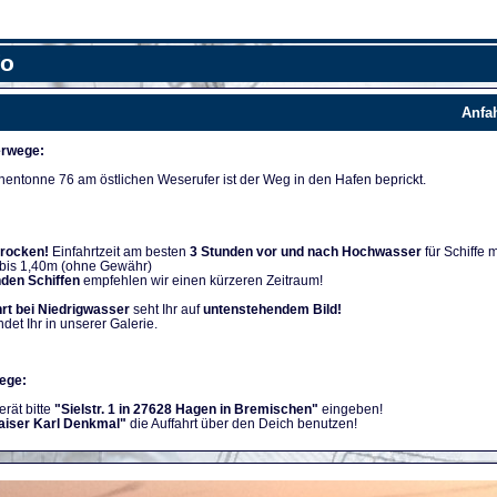
fo
Anfa
rwege:
nentonne 76 am östlichen Weserufer ist der Weg in den Hafen beprickt.
trocken!
Einfahrtzeit am besten
3 Stunden vor und nach Hochwasser
für Schiffe m
 bis 1,40m (ohne Gewähr)
nden Schiffen
empfehlen wir einen kürzeren Zeitraum!
rt bei Niedrigwasser
seht Ihr auf
untenstehendem Bild!
ndet Ihr in unserer Galerie.
ege:
rät bitte
"Sielstr. 1 in 27628 Hagen in Bremischen"
eingeben!
aiser Karl Denkmal"
die Auffahrt über den Deich benutzen!