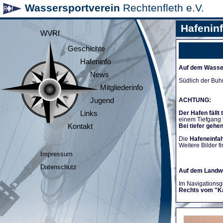
Wassersportverein
Rechtenfleth e.V.
Hafenin
WVRf
Geschichte
Hafeninfo
Auf dem Wasse
News
Südlich der Buh
Mitgliederinfo
Jugend
ACHTUNG:
Links
Der Hafen fällt 
einem Tiefgang
Kontakt
Bei tiefer gehe
Die
Hafeneinfah
Weitere Bilder fi
Impressum
Datenschutz
Auf dem Landw
Im Navigationsge
Rechts vom "K