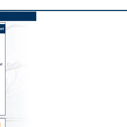
hrt
it