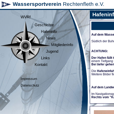
Wassersportverein
Rechtenfleth e.V.
Hafenin
WVRf
Geschichte
Hafeninfo
Auf dem Wasse
News
Südlich der Buh
Mitgliederinfo
Jugend
ACHTUNG:
Links
Der Hafen fällt 
einem Tiefgang
Kontakt
Bei tiefer gehe
Die
Hafeneinfah
Weitere Bilder fi
Impressum
Datenschutz
Auf dem Landw
Im Navigationsge
Rechts vom "K