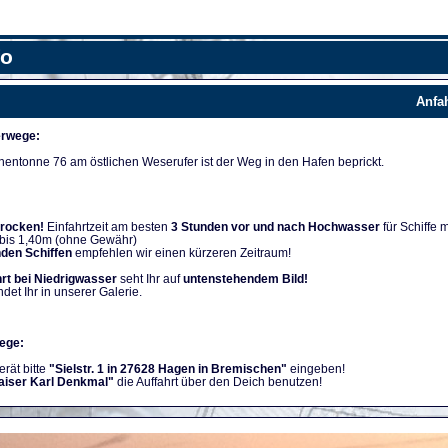
fo
Anfa
rwege:
nentonne 76 am östlichen Weserufer ist der Weg in den Hafen beprickt.
trocken!
Einfahrtzeit am besten
3 Stunden vor und nach Hochwasser
für Schiffe m
 bis 1,40m (ohne Gewähr)
nden Schiffen
empfehlen wir einen kürzeren Zeitraum!
rt bei Niedrigwasser
seht Ihr auf
untenstehendem Bild!
ndet Ihr in unserer Galerie.
ege:
rät bitte
"Sielstr. 1 in 27628 Hagen in Bremischen"
eingeben!
aiser Karl Denkmal"
die Auffahrt über den Deich benutzen!