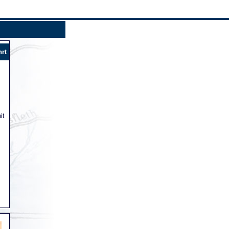
hrt
it