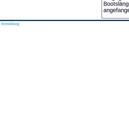
Bootslän
angefang
Anmeldung