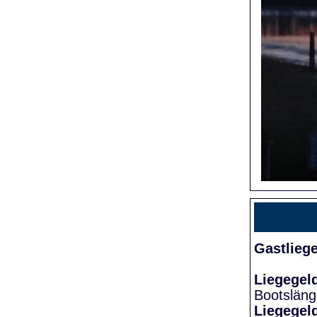
Gastlieg
Liegegel
Bootslän
Liegegel