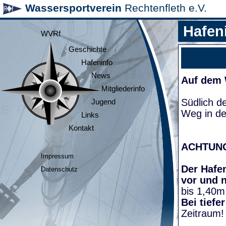
Wassersportverein
Rechtenfleth e.V.
Hafen
WVRf
Geschichte
Hafeninfo
News
Auf dem
Mitgliederinfo
Südlich d
Jugend
Weg in de
Links
Kontakt
ACHTUN
Impressum
Der Hafen
Datenschutz
vor und 
bis 1,40m
Bei tiefe
Zeitraum