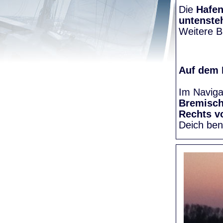
Die
Hafen
untenste
Weitere Bi
Auf dem
Im Naviga
Bremisc
Rechts v
Deich be