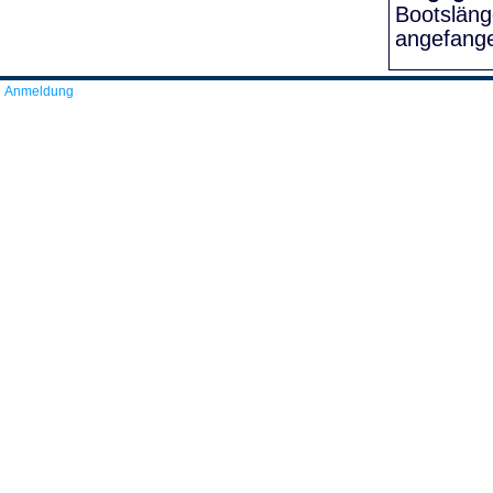
Bootslän
angefang
Anmeldung