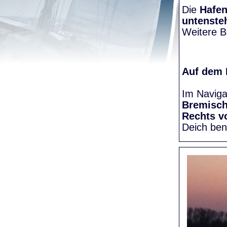
Die
Hafen
untenste
Weitere Bi
Auf dem
Im Naviga
Bremisc
Rechts v
Deich be