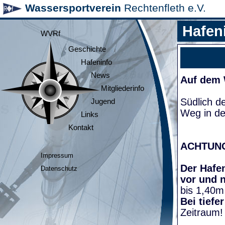
Wassersportverein
Rechtenfleth e.V.
Hafen
WVRf
Geschichte
Hafeninfo
News
Auf dem
Mitgliederinfo
Südlich d
Jugend
Weg in de
Links
Kontakt
ACHTUN
Impressum
Der Hafen
Datenschutz
vor und 
bis 1,40m
Bei tiefe
Zeitraum