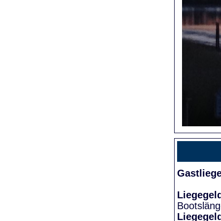
Gastlieg
Liegegel
Bootslän
Liegegel