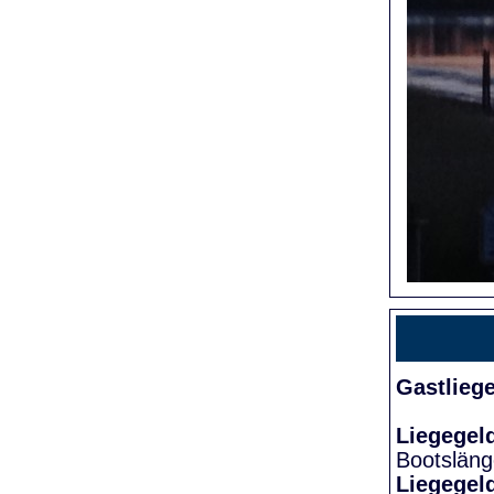
Gastlieg
Liegegel
Bootslän
Liegegel