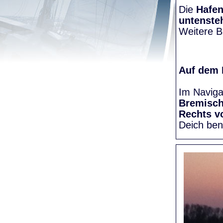
Die
Hafen
untenste
Weitere Bi
Auf dem
Im Naviga
Bremisc
Rechts v
Deich be