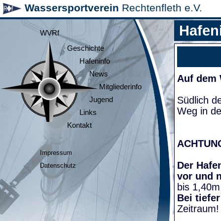
Wassersportverein
Rechtenfleth e.V.
Hafen
WVRf
Geschichte
Hafeninfo
News
Auf dem
Mitgliederinfo
Südlich d
Jugend
Weg in de
Links
Kontakt
ACHTUN
Impressum
Der Hafen
Datenschutz
vor und 
bis 1,40m
Bei tiefe
Zeitraum