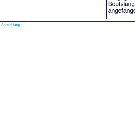
Bootslän
angefang
Anmeldung