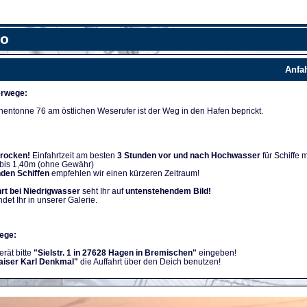
fo
Anfa
rwege:
nentonne 76 am östlichen Weserufer ist der Weg in den Hafen beprickt.
trocken!
Einfahrtzeit am besten
3 Stunden vor und nach Hochwasser
für Schiffe m
 bis 1,40m (ohne Gewähr)
nden Schiffen
empfehlen wir einen kürzeren Zeitraum!
rt bei Niedrigwasser
seht Ihr auf
untenstehendem Bild!
ndet Ihr in unserer Galerie.
ege:
rät bitte
"Sielstr. 1 in 27628 Hagen in Bremischen"
eingeben!
aiser Karl Denkmal"
die Auffahrt über den Deich benutzen!