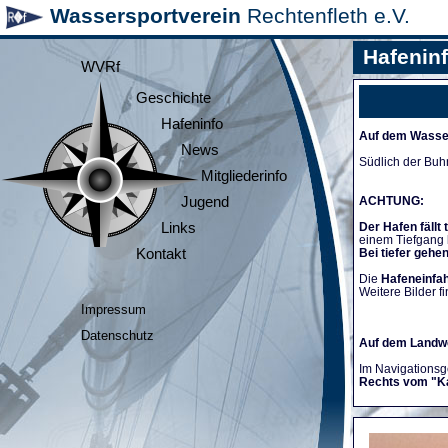
Wassersportverein
Rechtenfleth e.V.
Hafenin
WVRf
Geschichte
Hafeninfo
Auf dem Wasse
News
Südlich der Buh
Mitgliederinfo
Jugend
ACHTUNG:
Links
Der Hafen fällt 
einem Tiefgang
Kontakt
Bei tiefer gehe
Die
Hafeneinfah
Weitere Bilder fi
Impressum
Datenschutz
Auf dem Landw
Im Navigationsge
Rechts vom "K