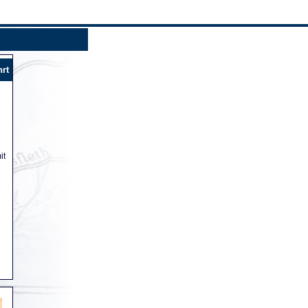
hrt
it