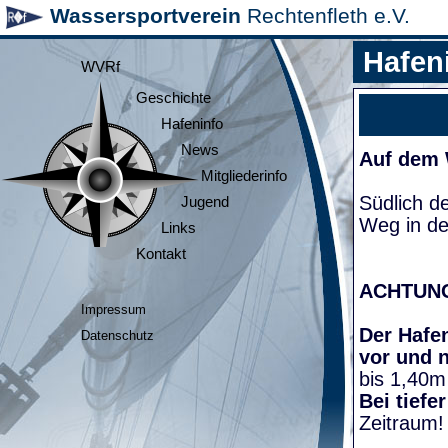
Wassersportverein
Rechtenfleth e.V.
Hafen
WVRf
Geschichte
Hafeninfo
News
Auf dem
Mitgliederinfo
Südlich d
Jugend
Weg in de
Links
Kontakt
ACHTUN
Impressum
Der Hafen
Datenschutz
vor und 
bis 1,40m
Bei tiefe
Zeitraum