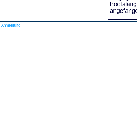
Bootslän
angefang
Anmeldung