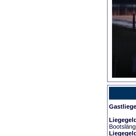
Gastlieg
Liegegel
Bootslän
Liegegel