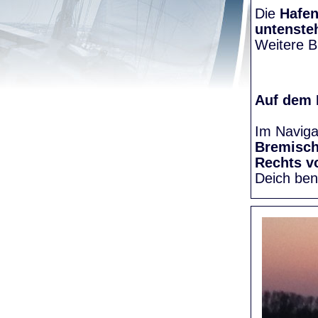
Die
Hafen
untenste
Weitere Bi
Auf dem
Im Naviga
Bremisc
Rechts v
Deich be