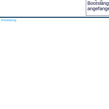
Bootslän
angefang
Anmeldung