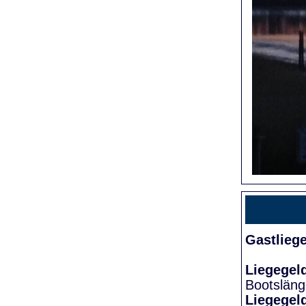
Gastlieg
Liegegel
Bootslän
Liegegel