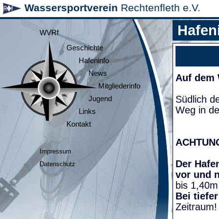
Wassersportverein
Rechtenfleth e.V.
Hafen
WVRf
Geschichte
Hafeninfo
News
Auf dem
Mitgliederinfo
Südlich d
Jugend
Weg in de
Links
Kontakt
ACHTUN
Impressum
Der Hafen
Datenschutz
vor und 
bis 1,40m
Bei tiefe
Zeitraum