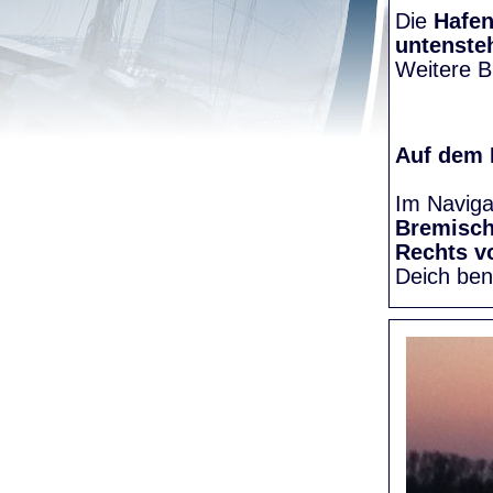
Die
Hafen
untenste
Weitere Bi
Auf dem
Im Naviga
Bremisc
Rechts v
Deich be