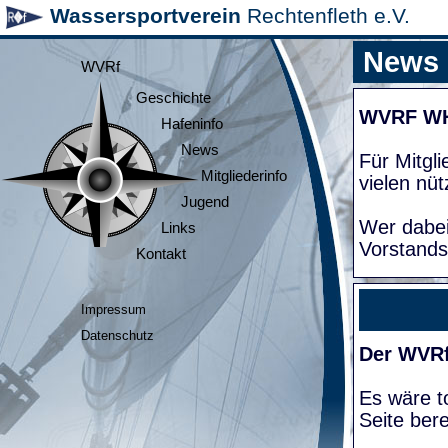
Wassersportverein
Rechtenfleth e.V.
News
WVRf
Geschichte
WVRF W
Hafeninfo
News
Für Mitgl
Mitgliederinfo
vielen nüt
Jugend
Wer dabei
Links
Vorstands
Kontakt
Impressum
Datenschutz
Der WVRf
Es wäre to
Seite bere