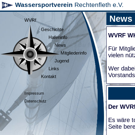
Wassersportverein
Rechtenfleth e.V.
News
WVRf
Geschichte
WVRF W
Hafeninfo
News
Für Mitgl
Mitgliederinfo
vielen nüt
Jugend
Wer dabei
Links
Vorstands
Kontakt
Impressum
Datenschutz
Der WVRf
Es wäre to
Seite bere