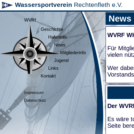
Wassersportverein
Rechtenfleth e.V.
News
WVRf
Geschichte
WVRF W
Hafeninfo
News
Für Mitgl
Mitgliederinfo
vielen nüt
Jugend
Wer dabei
Links
Vorstands
Kontakt
Impressum
Datenschutz
Der WVRf
Es wäre to
Seite bere