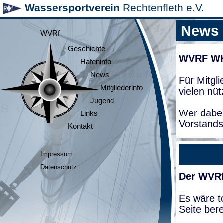
Wassersportverein
Rechtenfleth e.V.
News
WVRf
Geschichte
WVRF W
Hafeninfo
News
Für Mitgl
Mitgliederinfo
vielen nüt
Jugend
Wer dabei
Links
Vorstands
Kontakt
Impressum
Datenschutz
Der WVRf
Es wäre to
Seite bere