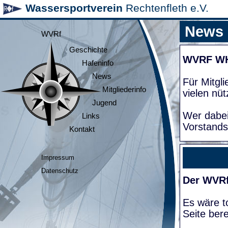
Wassersportverein
Rechtenfleth e.V.
News
WVRf
Geschichte
WVRF W
Hafeninfo
News
Für Mitgl
Mitgliederinfo
vielen nüt
Jugend
Wer dabei
Links
Vorstands
Kontakt
Impressum
Datenschutz
Der WVRf
Es wäre to
Seite bere