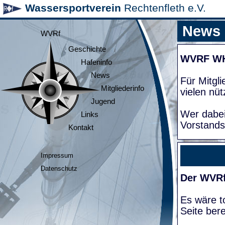
Wassersportverein
Rechtenfleth e.V.
News
WVRf
Geschichte
WVRF W
Hafeninfo
News
Für Mitgl
Mitgliederinfo
vielen nüt
Jugend
Wer dabei
Links
Vorstands
Kontakt
Impressum
Datenschutz
Der WVRf
Es wäre to
Seite bere