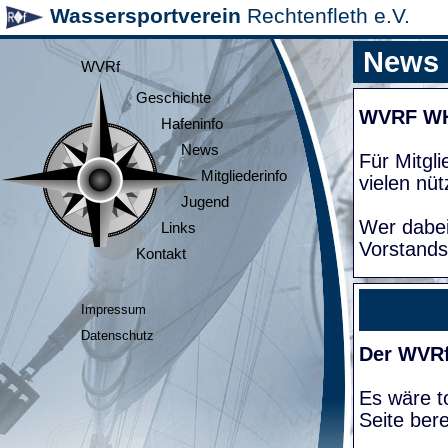
Wassersportverein
Rechtenfleth e.V.
News
WVRf
Geschichte
WVRF W
Hafeninfo
News
Für Mitgl
Mitgliederinfo
vielen nüt
Jugend
Wer dabei
Links
Vorstands
Kontakt
Impressum
Datenschutz
Der WVRf
Es wäre to
Seite bere