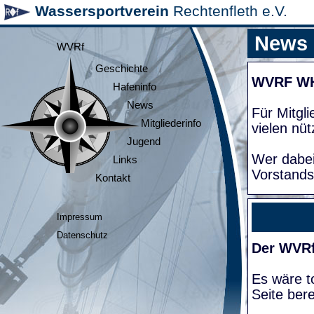
Wassersportverein
Rechtenfleth e.V.
News
WVRf
Geschichte
WVRF W
Hafeninfo
News
Für Mitgl
Mitgliederinfo
vielen nüt
Jugend
Wer dabei
Links
Vorstands
Kontakt
Impressum
Datenschutz
Der WVRf
Es wäre to
Seite bere