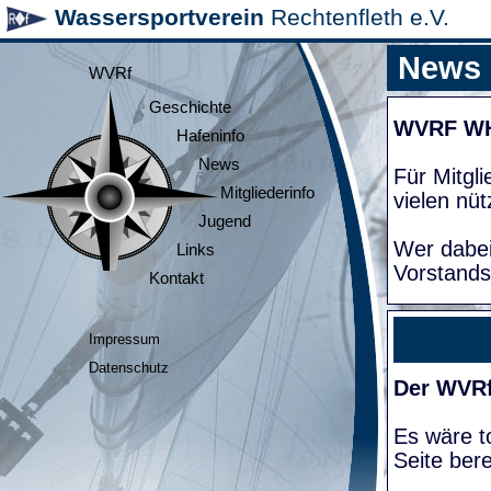
Wassersportverein
Rechtenfleth e.V.
News
WVRf
Geschichte
WVRF W
Hafeninfo
News
Für Mitgl
Mitgliederinfo
vielen nüt
Jugend
Wer dabei
Links
Vorstands
Kontakt
Impressum
Datenschutz
Der WVRf
Es wäre to
Seite bere