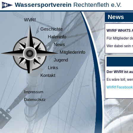
Wassersportverein
Rechtenfleth e.V.
News
WVRf
Geschichte
WVRF WHATS 
Hafeninfo
Für Mitglieder 
News
Wer dabei sein m
Mitgliederinfo
Jugend
Links
Der WVRf ist au
Kontakt
Es wäre toll, we
WVRf Facebook 
Impressum
Datenschutz