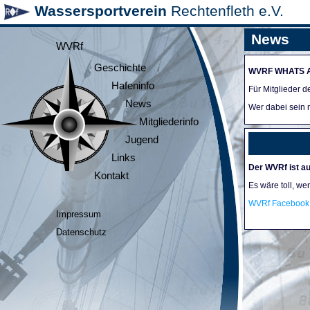
Wassersportverein
Rechtenfleth e.V.
News
WVRf
Geschichte
WVRF WHATS 
Hafeninfo
Für Mitglieder 
News
Wer dabei sein m
Mitgliederinfo
Jugend
Links
Der WVRf ist au
Kontakt
Es wäre toll, we
WVRf Facebook 
Impressum
Datenschutz