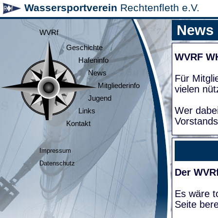
Wassersportverein
Rechtenfleth e.V.
News
WVRf
Geschichte
WVRF W
Hafeninfo
News
Für Mitgl
Mitgliederinfo
vielen nüt
Jugend
Wer dabei
Links
Vorstands
Kontakt
Impressum
Datenschutz
Der WVRf
Es wäre to
Seite bere