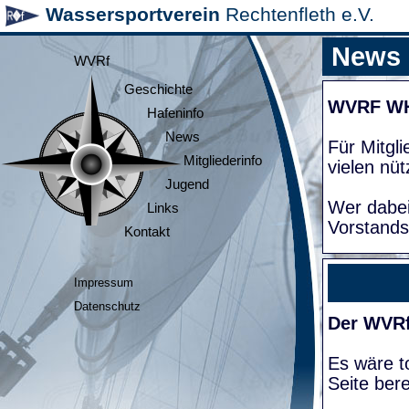
Wassersportverein
Rechtenfleth e.V.
News
WVRf
Geschichte
WVRF W
Hafeninfo
News
Für Mitgl
Mitgliederinfo
vielen nüt
Jugend
Wer dabei
Links
Vorstands
Kontakt
Impressum
Datenschutz
Der WVRf
Es wäre to
Seite bere