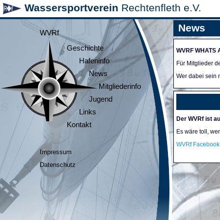
Wassersportverein
Rechtenfleth e.V.
News
WVRf
Geschichte
WVRF WHATS 
Hafeninfo
Für Mitglieder 
News
Wer dabei sein m
Mitgliederinfo
Jugend
Links
Der WVRf ist au
Kontakt
Es wäre toll, we
WVRf Facebook 
Impressum
Datenschutz