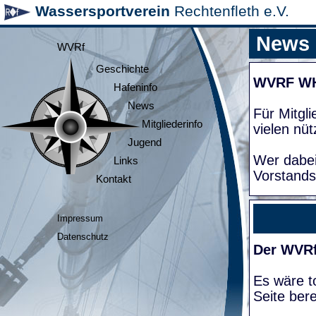
Wassersportverein
Rechtenfleth e.V.
News
WVRf
Geschichte
WVRF W
Hafeninfo
News
Für Mitgl
Mitgliederinfo
vielen nüt
Jugend
Wer dabei
Links
Vorstands
Kontakt
Impressum
Datenschutz
Der WVRf
Es wäre to
Seite bere