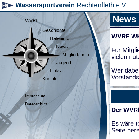
Wassersportverein
Rechtenfleth e.V.
News
WVRf
Geschichte
WVRF W
Hafeninfo
News
Für Mitgl
Mitgliederinfo
vielen nüt
Jugend
Wer dabei
Links
Vorstands
Kontakt
Impressum
Datenschutz
Der WVRf
Es wäre to
Seite bere