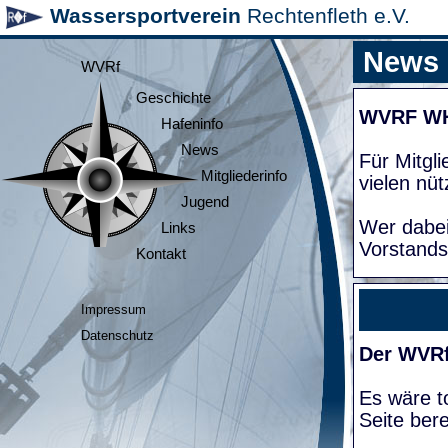
Wassersportverein
Rechtenfleth e.V.
News
WVRf
Geschichte
WVRF W
Hafeninfo
News
Für Mitgl
Mitgliederinfo
vielen nüt
Jugend
Wer dabei
Links
Vorstands
Kontakt
Impressum
Datenschutz
Der WVRf
Es wäre to
Seite bere