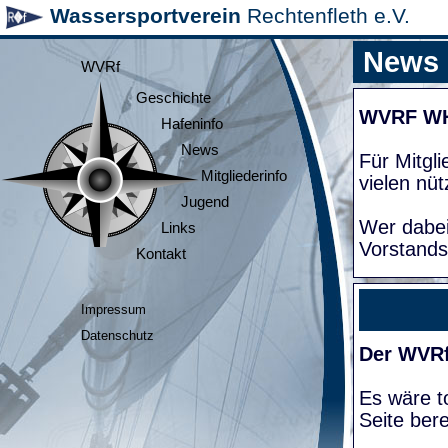
Wassersportverein
Rechtenfleth e.V.
News
WVRf
Geschichte
WVRF W
Hafeninfo
News
Für Mitgl
Mitgliederinfo
vielen nüt
Jugend
Wer dabei
Links
Vorstands
Kontakt
Impressum
Datenschutz
Der WVRf
Es wäre to
Seite bere