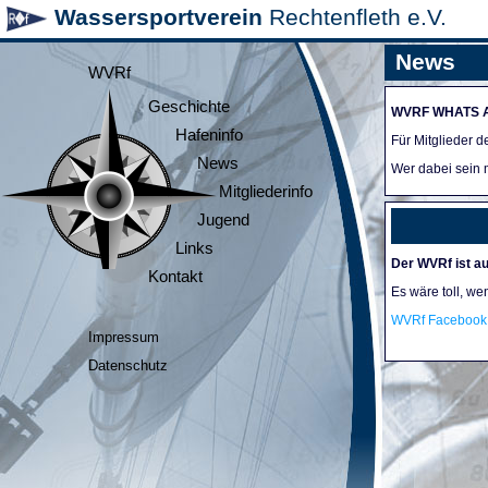
Wassersportverein
Rechtenfleth e.V.
News
WVRf
Geschichte
WVRF WHATS 
Hafeninfo
Für Mitglieder 
News
Wer dabei sein m
Mitgliederinfo
Jugend
Links
Der WVRf ist au
Kontakt
Es wäre toll, we
WVRf Facebook 
Impressum
Datenschutz