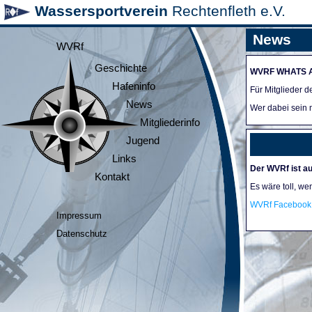
Wassersportverein
Rechtenfleth e.V.
News
WVRf
Geschichte
WVRF WHATS 
Hafeninfo
Für Mitglieder 
News
Wer dabei sein m
Mitgliederinfo
Jugend
Links
Der WVRf ist au
Kontakt
Es wäre toll, we
WVRf Facebook 
Impressum
Datenschutz