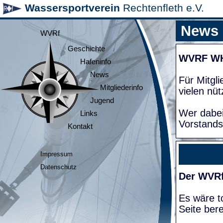
Wassersportverein
Rechtenfleth e.V.
News
WVRf
Geschichte
WVRF W
Hafeninfo
News
Für Mitgl
Mitgliederinfo
vielen nüt
Jugend
Wer dabei
Links
Vorstands
Kontakt
Impressum
Datenschutz
Der WVRf
Es wäre to
Seite bere