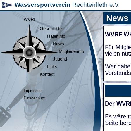
Wassersportverein
Rechtenfleth e.V.
News
WVRf
Geschichte
WVRF W
Hafeninfo
News
Für Mitgl
Mitgliederinfo
vielen nüt
Jugend
Wer dabei
Links
Vorstands
Kontakt
Impressum
Datenschutz
Der WVRf
Es wäre to
Seite bere