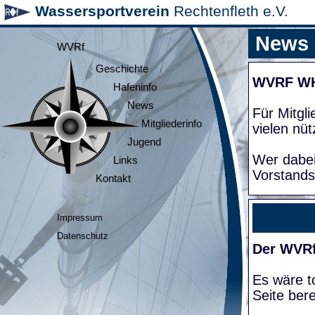
Wassersportverein
Rechtenfleth e.V.
News
WVRf
Geschichte
WVRF W
Hafeninfo
News
Für Mitgl
Mitgliederinfo
vielen nüt
Jugend
Wer dabei
Links
Vorstands
Kontakt
Impressum
Datenschutz
Der WVRf
Es wäre to
Seite bere