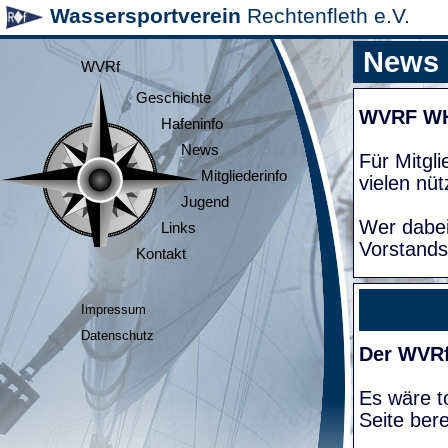
Wassersportverein
Rechtenfleth e.V.
News
WVRf
Geschichte
WVRF W
Hafeninfo
News
Für Mitgl
Mitgliederinfo
vielen nüt
Jugend
Wer dabei
Links
Vorstands
Kontakt
Impressum
Datenschutz
Der WVRf
Es wäre to
Seite bere