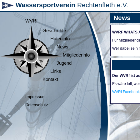
Wassersportverein
Rechtenfleth e.V.
News
WVRf
Geschichte
WVRF WHATS 
Hafeninfo
Für Mitglieder 
News
Wer dabei sein m
Mitgliederinfo
Jugend
Links
Der WVRf ist au
Kontakt
Es wäre toll, we
WVRf Facebook 
Impressum
Datenschutz