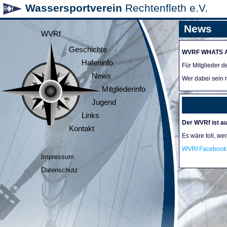
Wassersportverein
Rechtenfleth e.V.
News
WVRf
Geschichte
WVRF WHATS 
Hafeninfo
Für Mitglieder 
News
Wer dabei sein m
Mitgliederinfo
Jugend
Links
Der WVRf ist au
Kontakt
Es wäre toll, we
WVRf Facebook 
Impressum
Datenschutz