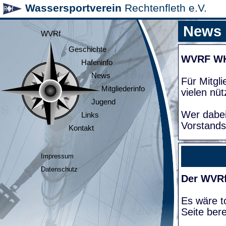
Wassersportverein
Rechtenfleth e.V.
News
WVRf
Geschichte
WVRF W
Hafeninfo
News
Für Mitgl
Mitgliederinfo
vielen nüt
Jugend
Wer dabei
Links
Vorstands
Kontakt
Impressum
Datenschutz
Der WVRf
Es wäre to
Seite bere