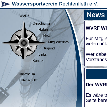
Wassersportverein
Rechtenfleth e.V.
News
WVRf
Geschichte
WVRF W
Hafeninfo
News
Für Mitgl
Mitgliederinfo
vielen nüt
Jugend
Wer dabei
Links
Vorstands
Kontakt
Impressum
Datenschutz
Der WVRf
Es wäre to
Seite bere