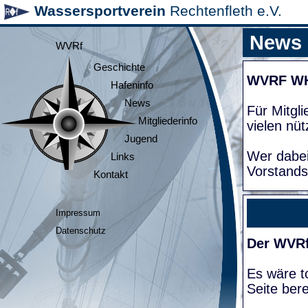
Wassersportverein
Rechtenfleth e.V.
News
WVRf
Geschichte
WVRF W
Hafeninfo
News
Für Mitgl
Mitgliederinfo
vielen nüt
Jugend
Wer dabei
Links
Vorstands
Kontakt
Impressum
Datenschutz
Der WVRf
Es wäre to
Seite bere