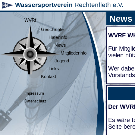
Wassersportverein
Rechtenfleth e.V.
News
WVRf
Geschichte
WVRF W
Hafeninfo
News
Für Mitgl
Mitgliederinfo
vielen nüt
Jugend
Wer dabei
Links
Vorstands
Kontakt
Impressum
Datenschutz
Der WVRf
Es wäre to
Seite bere